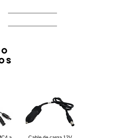
ACCESORIOS
TO
os
MC4 a
Cable de carga 12V