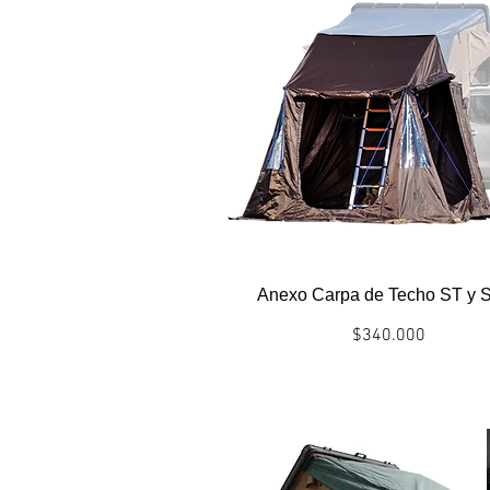
Anexo Carpa de Techo ST y 
Precio
$340.000
Politicas envío/entrega