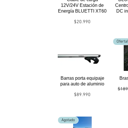
12V/24V Estación de
Centro
Energía BLUETTI XT60
DC in
Precio
$20.990
Politicas envío/entrega
Polit
Oferta
Barras porta equipaje
Bra
para auto de aluminio
Preci
$189
Precio
$89.990
Polit
Politicas envío/entrega
Agotado