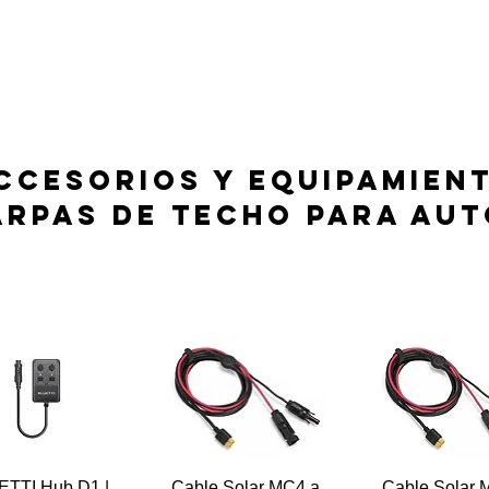
TOLDOS
REFRIGERADORES
BLUETTI
CCESORIOS y EQUIPAMIEN
arpas de techo para aut
TTI Hub D1 |
Cable Solar MC4 a
Cable Solar 