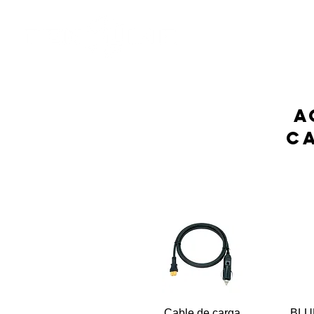
INICIO
CARPAS
A
c
Cable de carga
BLUE