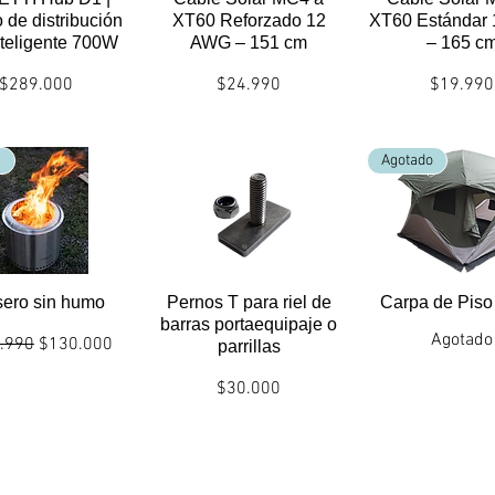
 de distribución
XT60 Reforzado 12
XT60 Estándar
teligente 700W
AWG – 151 cm
– 165 c
Precio
Precio
Precio
$289.000
$24.990
$19.990
icas envío/entrega
Politicas envío/entrega
Politicas envío/e
!
Agotado
sero sin humo
Pernos T para riel de
Carpa de Pis
barras portaequipaje o
Agotado
o
Precio de oferta
.990
$130.000
parrillas
icas envío/entrega
Precio
$30.000
Politicas envío/entrega