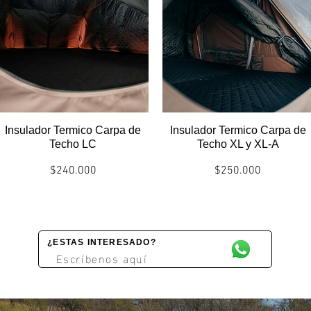
Insulador Termico Carpa de
Insulador Termico Carpa de
Techo LC
Techo XL y XL-A
Precio
Precio
$240.000
$250.000
Politicas envío/entrega
Politicas envío/entrega
¿ESTAS INTERESADO?
Escríbenos aquí