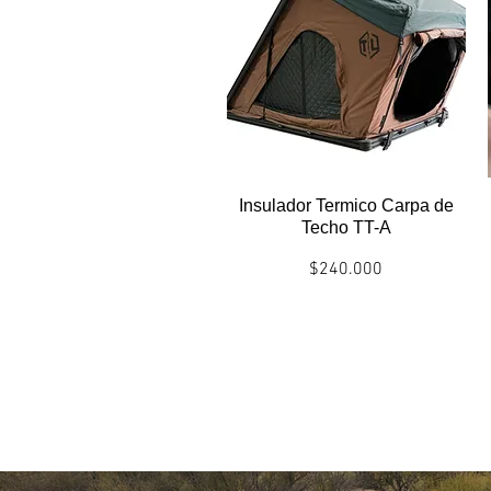
Insulador Termico Carpa de
Techo TT-A
Precio
$240.000
Politicas envío/entrega