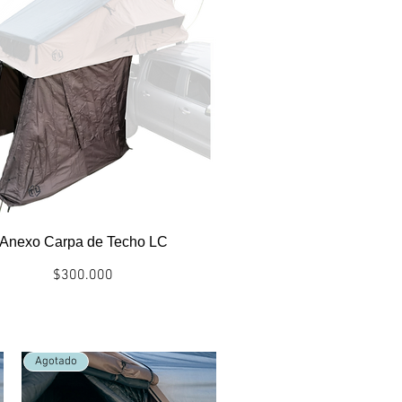
Anexo Carpa de Techo LC
Precio
$300.000
Politicas envío/entrega
Agotado