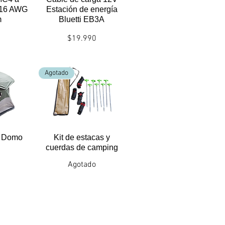
 16 AWG
Estación de energía
m
Bluetti EB3A
Precio
$19.990
ntrega
Politicas envío/entrega
Agotado
o Domo
Kit de estacas y
cuerdas de camping
Agotado