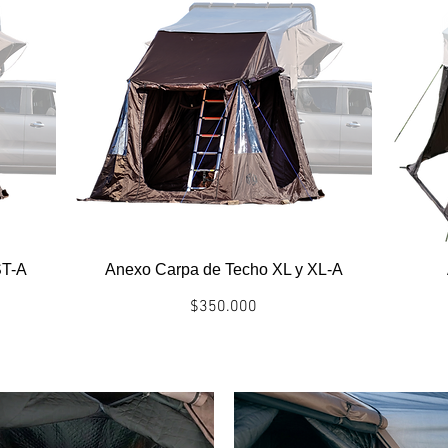
ST-A
Anexo Carpa de Techo XL y XL-A
Precio
$350.000
Politicas envío/entrega
INSULADORES TERMICOS