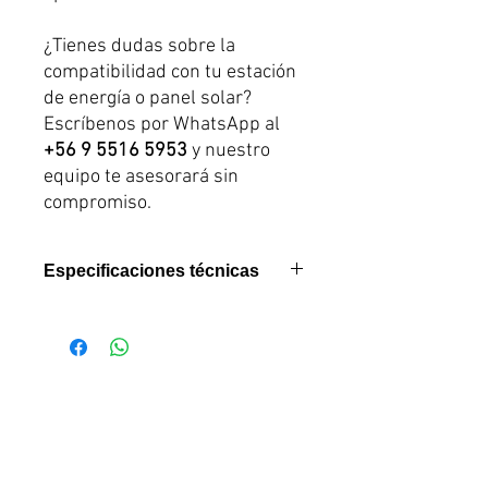
¿Tienes dudas sobre la
compatibilidad con tu estación
de energía o panel solar?
Escríbenos por WhatsApp al
+56 9 5516 5953
y nuestro
equipo te asesorará sin
compromiso.
Especificaciones técnicas
Tipo de cable:
Solar MC4 a XT60
Longitud:
151 cm
Calibre:
12 AWG
Conector de entrada:
MC4
Productos
estándar
relacionados
Conector de salida:
XT60
Aplicación:
Conexión de paneles