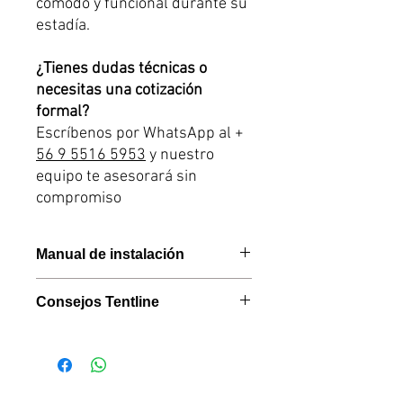
cómodo y funcional durante su
estadía.
¿Tienes dudas técnicas o
necesitas una cotización
formal?
Escríbenos por WhatsApp al +
56 9 5516 5953
y nuestro
equipo te asesorará sin
compromiso
Manual de instalación
Link manual instalación
Consejos Tentline
Como Equipo Tentline
recomendamos
el uso del Anexo
para Carpa de Techo XL y XL-A
a
quienes planean quedarse
más de