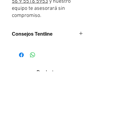
56 9 5516 5953
y nuestro
equipo te asesorará sin
compromiso.
Consejos Tentline
Como Equipo Tentline
recomendamos el uso del
Insulador Térmico LC
especialmente para clientes que
Productos
realizan viajes en temporadas
relacionados
frías, rutas de montaña donde las
temperaturas bajan
considerablemente durante la
noche.
Basados en nuestra experiencia y
el feedback de clientes, este
accesorio marca una gran
diferencia en climas fríos logrando