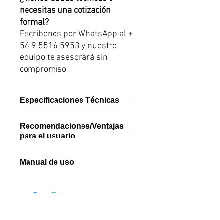
necesitas una cotización
formal?
Escríbenos por WhatsApp al
+
56 9 5516 5953
y nuestro
equipo te asesorará sin
compromiso
Especificaciones Técnicas
Marca Alpicool
Recomendaciones/Ventajas
Capacidad de almacenamiento:
55
para el usuario
Litros
Rango de Temperatura:
-20°C a
- Ideal para grupos grandes o
Manual de uso
20°C
salidas largas que necesitan un
Voltaje:
12 / 24V DC y 110 - 240 V
refrigerador portátil con capacidad
Link Manual PDF
AC
y autónomo.
Aplicación Bluetooth:
Sí
Cables:
1 x 12 / 24 V DC (2.5 m
- Perfecto para quienes buscan un