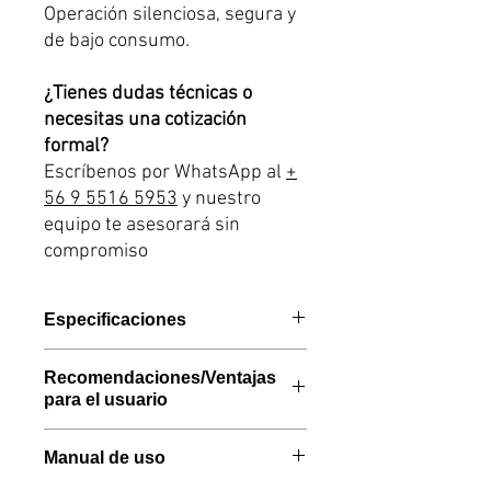
Operación silenciosa, segura y
de bajo consumo.
¿Tienes dudas técnicas o
necesitas una cotización
formal?
Escríbenos por WhatsApp al
+
56 9 5516 5953
y nuestro
equipo te asesorará sin
compromiso
Especificaciones
Marca Alpicool
Recomendaciones/Ventajas
Capacidad de almacenamiento:
40
para el usuario
litros
Rango de Temperatura:
-20°C a
- Iluminación LED integrada para
Manual de uso
20°C
facilitar el acceso y visibilidad del