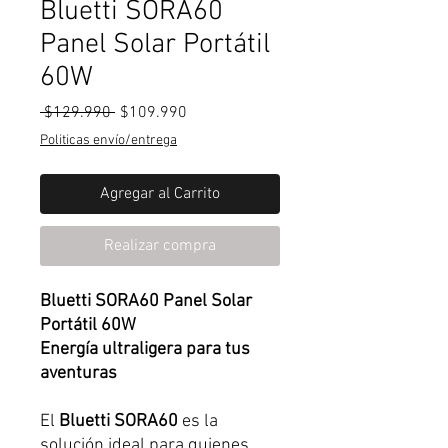
Bluetti SORA60
Panel Solar Portátil
60W
Precio
Precio
 $129.990 
$109.990
de
Politicas envío/entrega
oferta
Agregar al Carrito
Realizar compra
Bluetti SORA60 Panel Solar
Portátil 60W
Energía ultraligera para tus
aventuras
El
Bluetti SORA60
es la
solución ideal para quienes